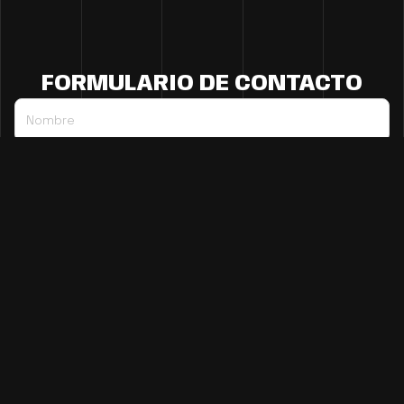
FORMULARIO DE CONTACTO
Nombre
Teléfono
E-mail
Mensaje
El
titular de la página
informa que los datos de este formulario serán
tratados para ofrecerle la información solicitada, siendo la base legal
del tratamiento el consentimiento otorgado por el usuario. No se
cederán datos a terceros. Puede ejercer los derechos como se explica